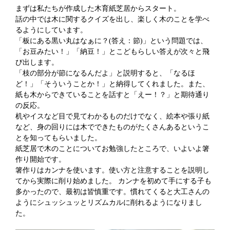
まずは私たちが作成した木育紙芝居からスタート。
話の中では木に関するクイズを出し、楽しく木のことを学べ
るようにしています。
「板にある黒い丸はなぁに？(答え：節)」という問題では、
「お豆みたい！」「納豆！」とこどもらしい答えが次々と飛
び出します。
「枝の部分が節になるんだよ」と説明すると、「なるほ
ど！」「そういうことか！」と納得してくれました。また、
紙も木からできていることを話すと「えー！？」と期待通り
の反応。
机やイスなど目で見てわかるものだけでなく、絵本や張り紙
など、身の回りには木でできたものがたくさんあるというこ
とを知ってもらいました。
紙芝居で木のことについてお勉強したところで、いよいよ箸
作り開始です。
箸作りはカンナを使います。使い方と注意することを説明し
てから実際に削り始めました。 カンナを初めて手にする子も
多かったので、最初は皆慎重です。慣れてくると大工さんの
ようにシュッシュッとリズムカルに削れるようになりまし
た。